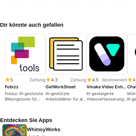
Dir könnte auch gefallen
5
Zahlung
4.3
Zahlung
4.5
Abonnement
4
Fobizz
GetWorkSheet
Vmake Video Enhancer
Cha
Fobizz: KI-gestützte
AI-gestützte
KI-gesteigerte
Mühe
Bildungstools für
Arbeitsblätter für alle
Videoverbesserung
KI g
Schulen
Klassenstufen
bis zu 4K-Auflösung
Entdecken Sie Apps
WhimsyWorks