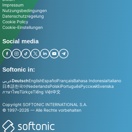
Impressum
Nutzungsbedingungen
Datenschutzregelung
Cookie Policy
Cookie-Einstellungen
Social media
Softonic in:
عربي
Deutsch
English
Español
Français
Bahasa Indonesia
Italiano
日本語
한국어
Nederlands
Polski
Português
Русский
Svenska
ภาษาไทย
Türkçe
Tiếng Việt
中文
Copyright SOFTONIC INTERNATIONAL S.A.
© 1997–2026 — Alle Rechte vorbehalten