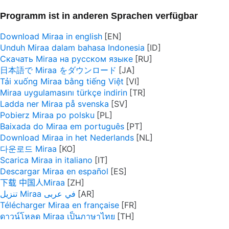
Programm ist in anderen Sprachen verfügbar
Download Miraa in english
Unduh Miraa dalam bahasa Indonesia
Скачать Miraa на русском языке
日本語で Miraa をダウンロード
Tải xuống Miraa bằng tiếng Việt
Miraa uygulamasını türkçe indirin
Ladda ner Miraa på svenska
Pobierz Miraa po polsku
Baixada do Miraa em português
Download Miraa in het Nederlands
다운로드 Miraa
Scarica Miraa in italiano
Descargar Miraa en español
下载 中国人Miraa
تنزيل Miraa في عربى
Télécharger Miraa en française
ดาวน์โหลด Miraa เป็นภาษาไทย